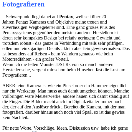
Fotografieren
...Schwerpunkt liegt dabei auf
Pentax
, weil seit über 20
Jahren Pentax Kameras und Objektive meine treuen und
zuverlässigen Wegbegeleiter sind. Eine ganz großes Plus des
Pentaxysystems gegenüber den meisten anderen Herstellern ist
deren sehr kompaktes Design bei relativ geringem Gewicht und
trotzdem robust - das ganze in Verbindung mit teils sehr pfiffigen,
edlen und einzigartigen Details - klein aber fein gewissermaßen. Das
ist besonders auf Reisen - beim Wandern genauso wie beim
Motorradfahren - ein großer Vorteil.
Wenn ich die fetten Monster-DSLRs von so manch anderen
Hersteller sehe, vergeht mir schon beim Hinsehen fast die Lust am
Fotografieren...
ABER: eine Kamera ist wie ein Pinsel oder ein Hammer: eigentlich
nur ein Werkzeug. Man muss auch damit umgehen können. Manche
vollbringen ware Meisterwerke, andere hauen sich damit ständig auf
die Finger. Die Bilder macht auch im Digitalzeitalter immer noch
der, der auf den Auslöser drückt. Bereitet die Kamera, mit der man
fotografiert, darüber hinaus auch noch viel Spaß, so ist das gewiss
kein Nachteil...
Für nette Worte, Vorschläge, Ideen, Diskussion usw. habe ich gerne