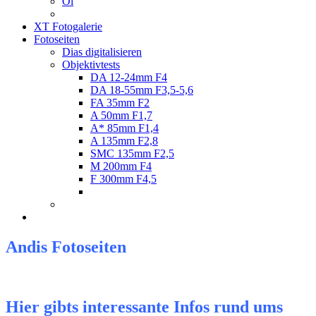
Öl
XT Fotogalerie
Fotoseiten
Dias digitalisieren
Objektivtests
DA 12-24mm F4
DA 18-55mm F3,5-5,6
FA 35mm F2
A 50mm F1,7
A* 85mm F1,4
A 135mm F2,8
SMC 135mm F2,5
M 200mm F4
F 300mm F4,5
Andis Fotoseiten
Hier gibts interessante Infos rund ums