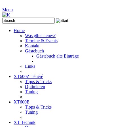
Menu
Home
Was gibts neues?
Termine & Events
Kontakt
Gästebuch
Gästebuch alte Einträge
Links
XT600Z Ténéré
Tipps & Tricks
Optimieren
Tuning
XT600E
Tipps & Tricks
Tuning
XT-Technik