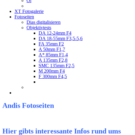
Öl
XT Fotogalerie
Fotoseiten
Dias digitalisieren
Objektivtests
DA 12-24mm F4
DA 18-55mm F3,5-5,6
FA 35mm F2
A 50mm F1,7
A* 85mm F1,4
A 135mm F2,8
SMC 135mm F2,5
M 200mm F4
F 300mm F4,5
Andis Fotoseiten
Hier gibts interessante Infos rund ums