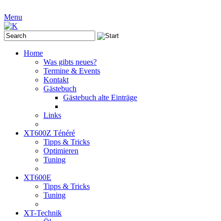
Menu
Home
Was gibts neues?
Termine & Events
Kontakt
Gästebuch
Gästebuch alte Einträge
Links
XT600Z Ténéré
Tipps & Tricks
Optimieren
Tuning
XT600E
Tipps & Tricks
Tuning
XT-Technik