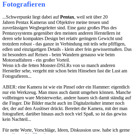
Fotografieren
...Schwerpunkt liegt dabei auf
Pentax
, weil seit über 20
Jahren Pentax Kameras und Objektive meine treuen und
zuverlässigen Wegbegeleiter sind. Eine ganz großes Plus des
Pentaxysystems gegenüber den meisten anderen Herstellern ist
deren sehr kompaktes Design bei relativ geringem Gewicht und
trotzdem robust - das ganze in Verbindung mit teils sehr pfiffigen,
edlen und einzigartigen Details - klein aber fein gewissermaßen. Das
ist besonders auf Reisen - beim Wandern genauso wie beim
Motorradfahren - ein großer Vorteil.
Wenn ich die fetten Monster-DSLRs von so manch anderen
Hersteller sehe, vergeht mir schon beim Hinsehen fast die Lust am
Fotografieren...
ABER: eine Kamera ist wie ein Pinsel oder ein Hammer: eigentlich
nur ein Werkzeug. Man muss auch damit umgehen können. Manche
vollbringen ware Meisterwerke, andere hauen sich damit ständig auf
die Finger. Die Bilder macht auch im Digitalzeitalter immer noch
der, der auf den Auslöser drückt. Bereitet die Kamera, mit der man
fotografiert, darüber hinaus auch noch viel Spaß, so ist das gewiss
kein Nachteil...
Für nette Worte, Vorschläge, Ideen, Diskussion usw. habe ich gerne